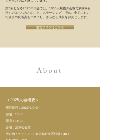
できたのではと感じています。
第5回となる2025年大会では、1000人規模の会場で満席を目
指すのはもちろんのこと、ステージング、演出、全てにおい
て過去の反省点をバネにし、さらなる成長をお見せします。
運営ブログはこちら
About
＜​2025大会概要＞
開催日程：2025/5/9(金)
開場：15:30
​開演：16:00
会場：浅草公会堂
所在地：〒111-0032東京都台東区浅草1-38-6