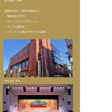
​見学費用：無料
優勝者特典（※変更可能性あり）：
・優勝賞金20万円
・タイビジネスペアチケット
​・タイでの撮影権
・スポンサー企業のPRモデルに抜擢
浅草公会堂
外観