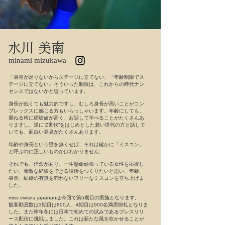
水川 美南​
minami mizukawa
「身長が足りないからステージに立てない」「年齢制限でス
テージに立てない」そういった制限は、これからの時代ナン
センスではないかと思っています。
身長が低くても魅力的ですし、むしろ身長が高いことがコン
プレックスに感じる方もいらっしゃいます。年齢にしても、
重ねる程に経験値が高く、お話して学べることがたくさんあ
りますし、逆に”Z世代”をはじめとした若い世代の方と話して
いても、面白い発見がたくさんあります。
年齢や身長という壁を無くせば、それは確かに「ミスコン」
と呼ぶのに正しいものかはわかりません。
それでも、信念があり、一生懸命頑張っている女性を応援し
たい、素敵な経験をできる場所をつくりたいと思い、年齢、
身長、結婚の有無を問わないフリーなミスコンを立ち上げま
した。
miss vivisna japananは今回で第5期目の実施となります。
観客動員数は3期目は800人、4期目は900名満席御礼となりま
した。また昨年冬には日本で初めての試みであるプレスリリ
ース配信に挑戦しました。これは新たな風を吹かせることが