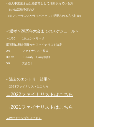
・個人事業主または経営者として活動されている方
または活動予定の方
(※フリーランスやライバーとして活動される方も対象)
＜​選考〜2025年大会までのスケジュール＞
～1/20 1次エントリ－〆
応募順に順次面接からファイナリスト決定
2/1 ファイナリスト発表
3月中 Beauty Camp開始
5/9 大会当日
＜過去の​エントリー結果＞
​→2023ファイナリストはこちら
​→2022ファイナリストはこちら
​→2021ファイナリストはこちら
​→歴代グランプリはこちら