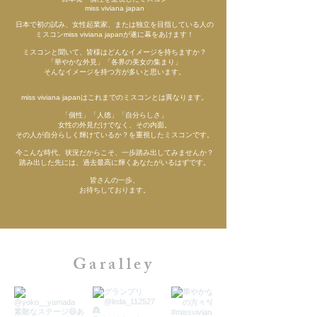
miss viviana japan
日本で初の試み、女性起業家、または独立を目指している人の
ミスコンmiss viviana japanが遂に幕をあけます！
ミスコンと聞いて、皆様はどんなイメージを持ちますか？
「華やかな外見」「各界の美女の集まり」
そんなイメージを持つ方が多いと思います。
miss viviana japanはこれまでのミスコンとは異なります。
「個性」「人徳」「自分らしさ」
女性の外見だけでなく、その内面。
その人が自分らしく輝けているか？を重視したミスコンです。
今こんな時代、状況だからこそ、一歩踏み出してみませんか？
踏み出した先には、過去最高に輝くあなたがいるはずです。
皆さんの一歩、
お待ちしております。
Garalley