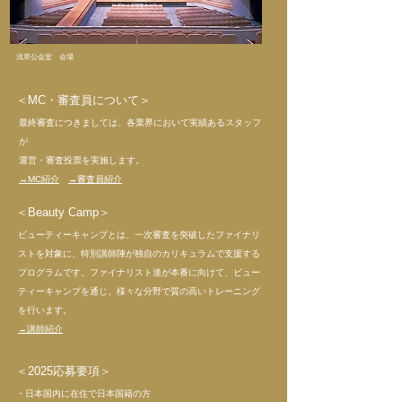
浅草公会堂
会場
＜​MC・審査員について＞
最終審査につきましては、各業界において実績あるスタッフ
が
​運営・審査投票を実施します。
​→MC紹介
→審査員紹介
＜​Beauty Camp＞
ビューティーキャンプとは、一次審査を突破したファイナリ
ストを対象に、特別講師陣が独自のカリキュラムで支援する
プログラムです。ファイナリスト達が本番に向けて、ビュー
ティーキャンプを通じ、様々な分野で質の高いトレーニング
を行います。
​→講師紹介
＜​2025応募要項＞
・日本国内に在住で日本国籍の方